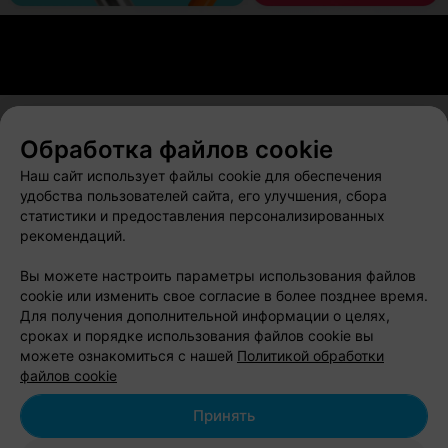
Обработка файлов cookie
О проекте
Новости проекта
Размещение рекламы
Наш сайт использует файлы cookie для обеспечения
Вакансии
Публичный договор
Способы оплаты
удобства пользователей сайта, его улучшения, сбора
статистики и предоставления персонализированных
Публичный договор по использованию сервиса
рекомендаций.
«Афиша»
Пользовательское соглашение
Вы можете настроить параметры использования файлов
cookie или изменить свое согласие в более позднее время.
Написать в поддержку
Для получения дополнительной информации о целях,
Связаться по вопросам сотрудничества
сроках и порядке использования файлов cookie вы
Написать руководителю relax.by
можете ознакомиться с нашей
Политикой обработки
файлов cookie
Персональные настройки cookie
Обработка персональных данных
Принять